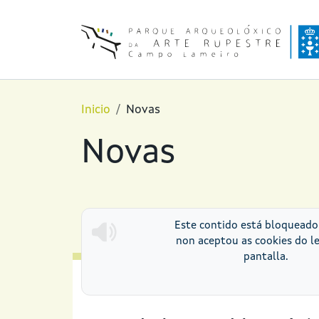
Ir o contido principal
Inicio
Novas
Novas
Este contido está bloquead
non aceptou as cookies do l
pantalla.