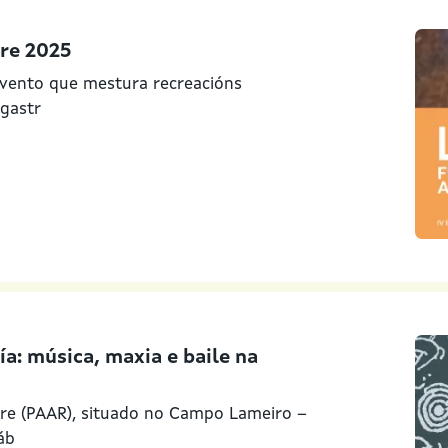
tre 2025
 evento que mestura recreacións
 gastr
: música, maxia e baile na
re (PAAR), situado no Campo Lameiro –
áb