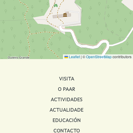
Leaflet
|
©
OpenStreetMap
contributors
MAIN NAVIGATION
VISITA
O PAAR
ACTIVIDADES
ACTUALIDADE
EDUCACIÓN
CONTACTO