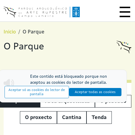
Ir o contido principal
Inicio
O Parque
O Parque
Este contido está bloqueado porque non
aceptou as cookies do lector de pantalla.
Aceptar só as cookies do lector de
Aceptar todas as cookies
pantalla
A Exposición
Área arqueolóxica
O poboado
O proxecto
Cantina
Tenda