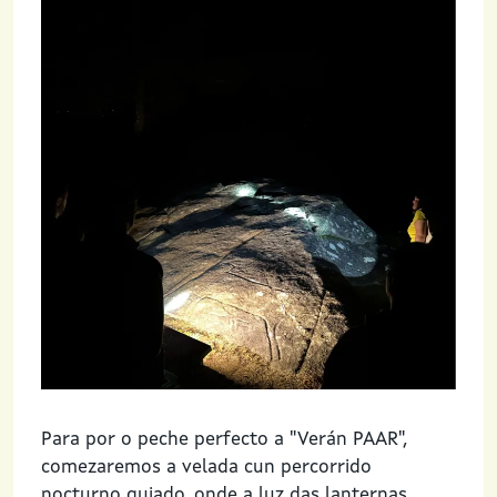
Para por o peche perfecto a "Verán PAAR",
comezaremos a velada cun percorrido
nocturno guiado, onde a luz das lanternas