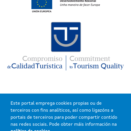
Imaxe
Este portal emprega cookies propias ou de
terceiros con fins analíticos, así como ligazóns a
Xunta de Galicia. Información mantida e publicada na internet pola Xunta de Galicia
portais de terceiros para poder compartir contido
nas redes sociais. Pode obter máis información na
Atención á cidadanía