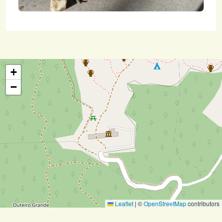
+
−
Leaflet
|
©
OpenStreetMap
contributors