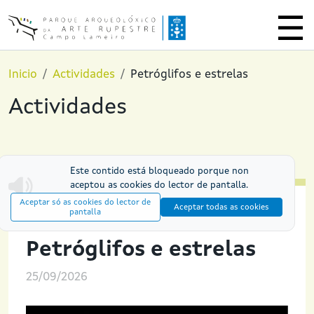
Ir o contido principal
Inicio
Actividades
Petróglifos e estrelas
Actividades
Este contido está bloqueado porque non
aceptou as cookies do lector de pantalla.
Aceptar só as cookies do lector de
Aceptar todas as cookies
pantalla
NOITES NO PAAR
Petróglifos e estrelas
25/09/2026