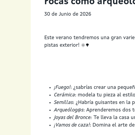
rocas como arqueólo
30 de Junio de 2026
Este verano tendremos una gran varied
🌞🌳
pistas exterior!
¡Fuego!
: ¿sabrías crear una peque
Cerámica
: modela tu pieza al estil
Semillas
: ¿Habría guisantes en la p
Arqueólog@s
: Aprenderemos dos té
Joyas del Bronce:
Te lleva la casa u
¡Vamos de caza!
: Domina el arte de