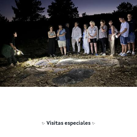
✨
✨
Visitas especiales