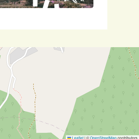
Leaflet
|
©
OpenStreetMap
contributors