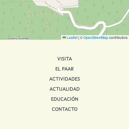
Leaflet
|
©
OpenStreetMap
contributors
MAIN NAVIGATION
VISITA
EL PAAR
ACTIVIDADES
ACTUALIDAD
EDUCACIÓN
CONTACTO