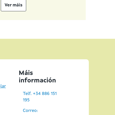
Ver máis
Máis
información
olar
Telf. +34 886 151
195
Correo: