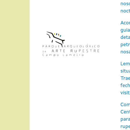
noso
noc
Aco
gui
deta
pet
nosa
Lem
situ
Tra
fec
visi
Come
Cent
para
rupe