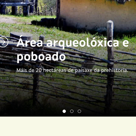
Área arqueolóxica e
poboado
Máis de 20 hectáreas de paisaxe da prehistoria.