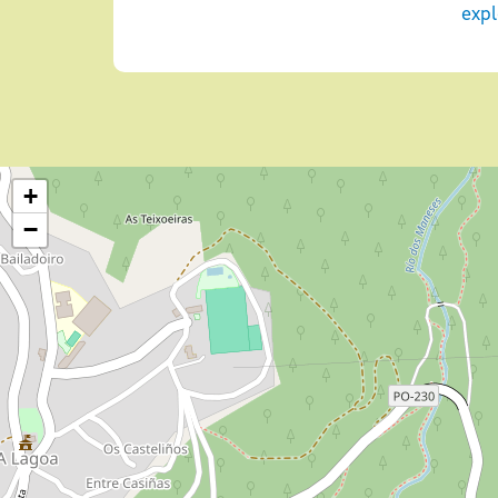
expl
+
−