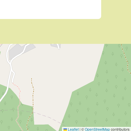
Leaflet
|
©
OpenStreetMap
contributors