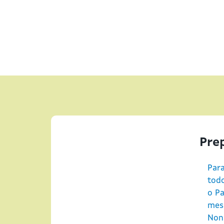
Prep
Para
todo
o Pa
mes
Non