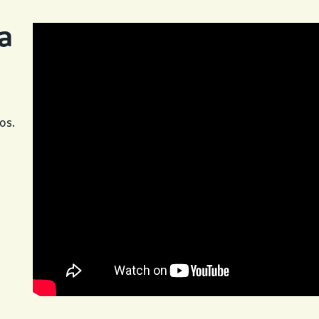
a
os.