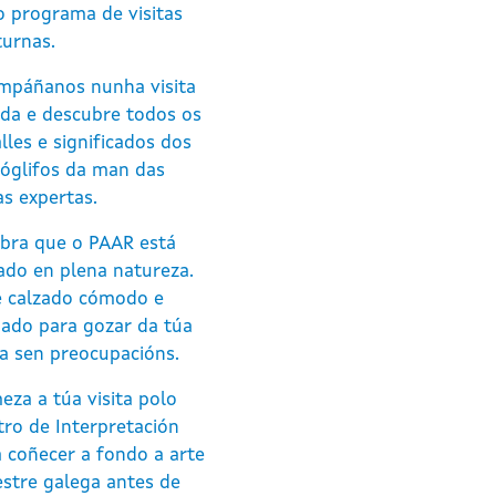
 programa de visitas
turnas.
mpáñanos nunha visita
ada e descubre todos os
lles e significados dos
róglifos da man das
s expertas.
bra que o PAAR está
ado en plena natureza.
e calzado cómodo e
hado para gozar da túa
ta sen preocupacións.
za a túa visita polo
ro de Interpretación
 coñecer a fondo a arte
stre galega antes de